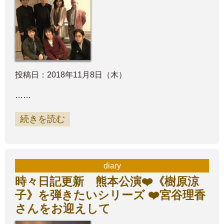
投稿日：2018年11月8日（木）
……
続きを読む
diary
時々日記更新 熊本公演❤️《樹原涼
子》を弾きたいシリーズ ❤️宮谷理香
さんをお迎えして