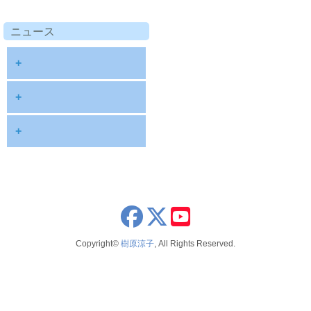
ニュース
+
diary
+
information
2026
+
NOTE
2025
2026年8月
publications
2024
2026年6月
schedule
2023
2026年5月
x
youtube
seminar
2022
2026年4月
Copyright©
樹原涼子
, All Rights Reserved.
voice
2021
2026年3月
テレビ 新聞 雑誌
2020
2026年2月
2019