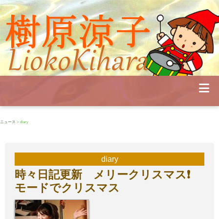
Profile
Concert
Seminar
Schedule
Publications
Diary
News
Pianoland
ニュース
> diary
Contact
School
diary
時々日記更新 メリークリスマス❗️
モードでクリスマス