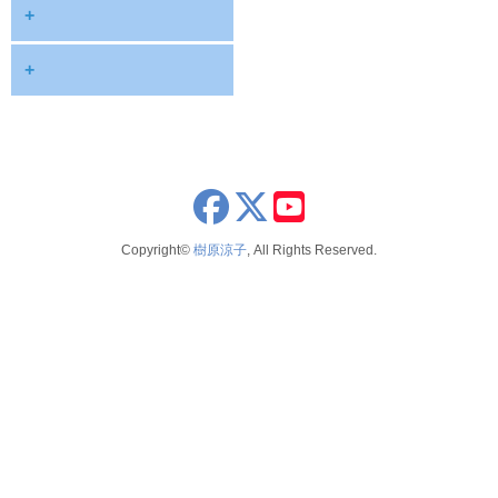
diary
+
information
2026
+
NOTE
2025
2026年8月
publications
2024
2026年6月
schedule
2023
2026年5月
x
youtube
seminar
2022
2026年4月
Copyright©
樹原涼子
, All Rights Reserved.
voice
2021
2026年3月
テレビ 新聞 雑誌
2020
2026年2月
2019
2025年12月
2018
2025年11月
2017
2025年10月
2016
2025年9月