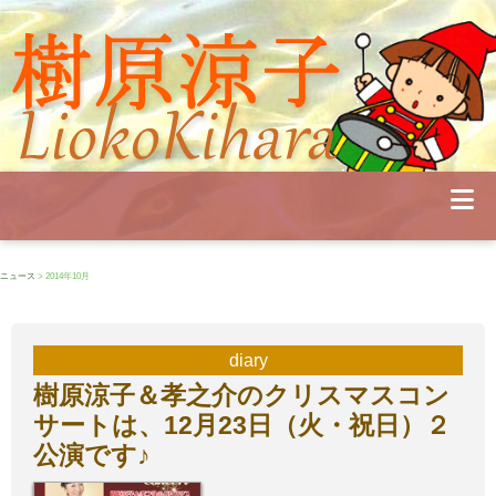
Profile
Concert
Seminar
Schedule
Publications
Diary
News
Pianoland
ニュース
> 2014年10月
Contact
School
diary
樹原涼子＆孝之介のクリスマスコン
サートは、12月23日（火・祝日）２
公演です♪