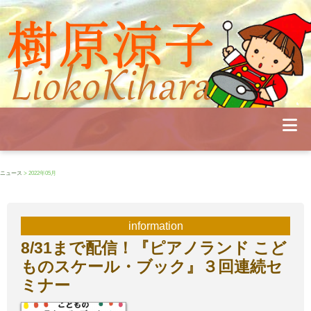
Profile
Concert
Seminar
Schedule
Publications
Diary
News
Pianoland
ニュース
> 2022年05月
Contact
School
information
8/31まで配信！『ピアノランド こど
ものスケール・ブック』３回連続セ
ミナー