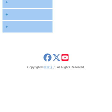
+
diary
+
information
2026
+
NOTE
2025
2026年8月
publications
2024
2026年6月
schedule
2023
2026年5月
x
youtube
seminar
2022
2026年4月
Copyright©
樹原涼子
, All Rights Reserved.
voice
2021
2026年3月
テレビ 新聞 雑誌
2020
2026年2月
2019
2025年12月
2018
2025年11月
2017
2025年10月