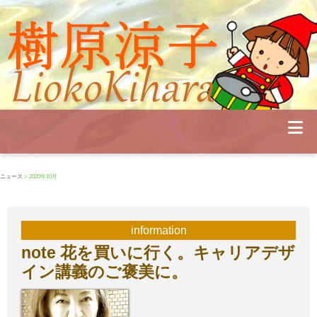
Profile
Concert
Seminar
Schedule
Publications
Diary
News
Pianoland
ニュース
> 2020年10月
Contact
School
information
note 花を買いに行く。キャリアデザ
イン講義のご褒美に。