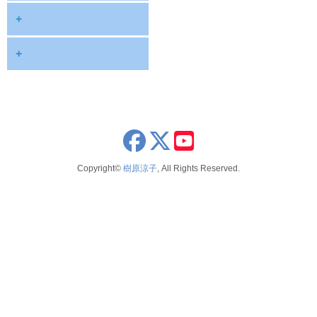
diary
+
information
2026
+
NOTE
2025
2026年8月
publications
2024
2026年6月
schedule
2023
2026年5月
x
youtube
seminar
2022
2026年4月
Copyright©
樹原涼子
, All Rights Reserved.
voice
2021
2026年3月
テレビ 新聞 雑誌
2020
2026年2月
2019
2025年12月
2018
2025年11月
2017
2025年10月
2016