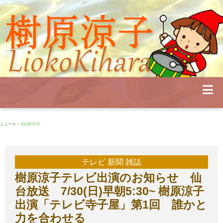
Profile
Concert
Seminar
Schedule
Publications
Diary
News
Pianoland
ニュース
> 2023年07月
Contact
School
テレビ 新聞 雑誌
樹原涼子テレビ出演のお知らせ 仙
台放送 7/30(日)早朝5:30~ 樹原涼子
出演「テレビ寺子屋」第1回 誰かと
力を合わせる