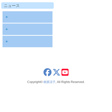
ニュース
+
diary
+
information
2026
+
NOTE
2025
2026年8月
publications
2024
2026年6月
schedule
2023
2026年5月
x
youtube
seminar
2022
2026年4月
Copyright©
樹原涼子
, All Rights Reserved.
voice
2021
2026年3月
テレビ 新聞 雑誌
2020
2026年2月
2019
2025年12月