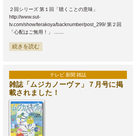
２回シリーズ 第１回「聴くことの意味」
http://www.sut-
tv.com/show/terakoya/backnumber/post_299/ 第２回
「心配はご無用！」 ……
続きを読む
テレビ 新聞 雑誌
雑誌「ムジカノーヴァ」７月号に掲
載されました！