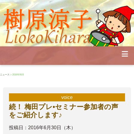
Profile
Concert
Seminar
Schedule
Publications
Diary
News
Pianoland
ニュース
> 2016年06月
Contact
School
voice
続！ 梅田プレ•セミナー参加者の声
をご紹介します♪
投稿日：2016年6月30日（木）