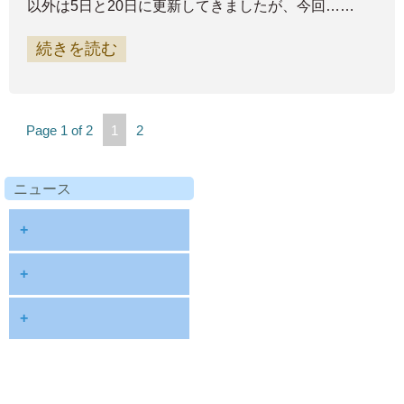
以外は5日と20日に更新してきましたが、今回……
続きを読む
Page 1 of 2
1
2
ニュース
+
diary
+
information
2026
+
NOTE
2025
2026年8月
publications
2024
2026年6月
schedule