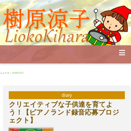
Profile
Concert
Seminar
Schedule
Publications
Diary
News
Pianoland
ニュース
> 2018年02月
Contact
School
diary
クリエイティブな子供達を育てよ
う！【ピアノランド録音応募プロジ
ェクト】