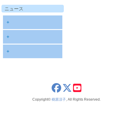
ニュース
+
diary
+
information
2026
+
NOTE
2025
2026年8月
publications
2024
2026年6月
schedule
2023
2026年5月
x
youtube
seminar
2022
2026年4月
Copyright©
樹原涼子
, All Rights Reserved.
voice
2021
2026年3月
テレビ 新聞 雑誌
2020
2026年2月
2019
2025年12月