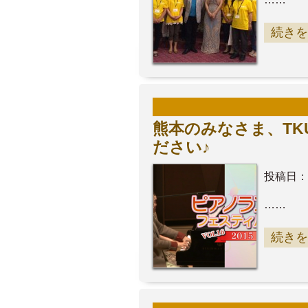
続きを
熊本のみなさま、TK
ださい♪
投稿日：
……
続きを