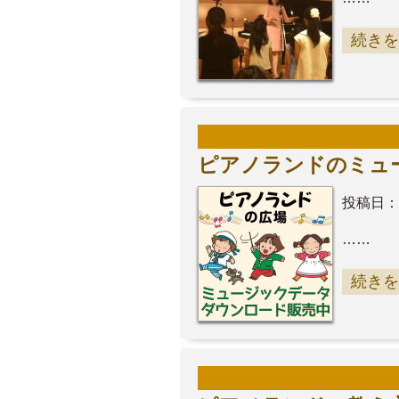
続きを
ピアノランドのミュ
投稿日：
……
続きを