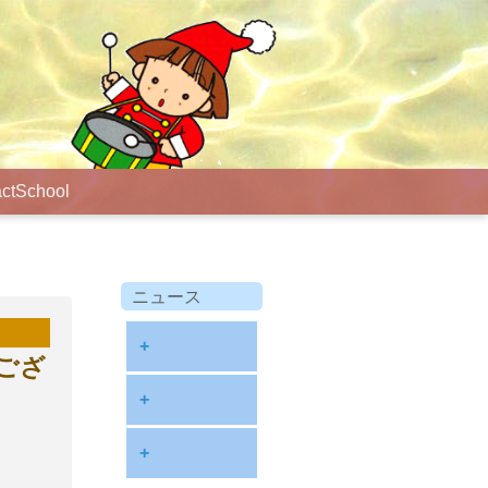
ct
School
ニュース
+
ござ
diary
+
information
2026
+
NOTE
2025