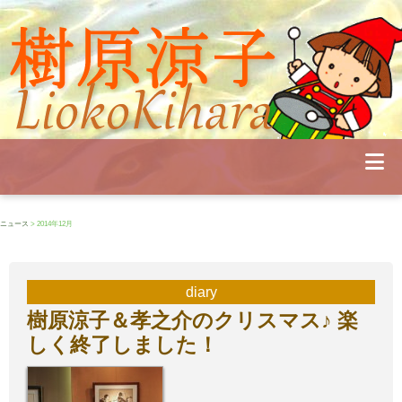
Profile
Concert
Seminar
Schedule
Publications
Diary
News
Pianoland
ニュース
> 2014年12月
Contact
School
diary
樹原涼子＆孝之介のクリスマス♪ 楽
しく終了しました！