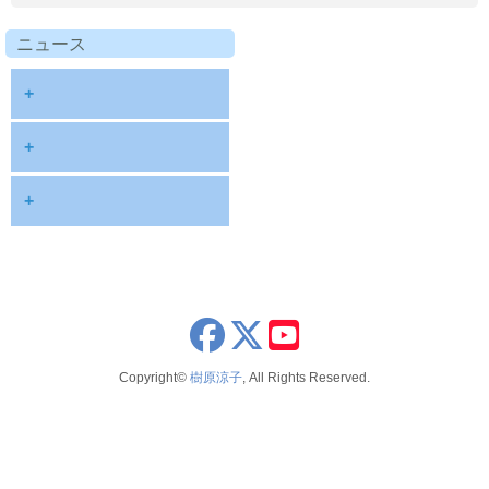
ニュース
+
diary
+
information
2026
+
NOTE
2025
2026年8月
publications
2024
2026年6月
schedule
2023
2026年5月
x
youtube
seminar
2022
2026年4月
Copyright©
樹原涼子
, All Rights Reserved.
voice
2021
2026年3月
テレビ 新聞 雑誌
2020
2026年2月
2019