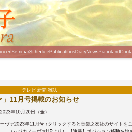
ncert
Seminar
Schedule
Publications
Diary
News
Pianoland
Conta
テレビ 新聞 雑誌
」11月号掲載のお知らせ
2023年10月20日（金）
ーヴァ2023年11月号 ↑クリックすると音楽之友社のサイトを
。 （ムジカノーヴァHPより） 【連載】ポジション移動を始