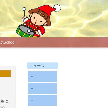
ct
School
ニュース
+
diary
+
information
2026
+
ご覧に
NOTE
めた
2025