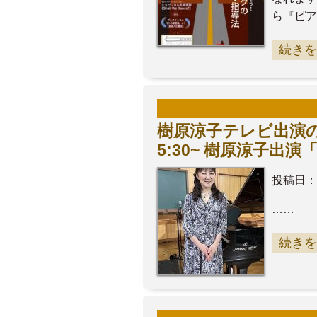
ら『ピア
続きを
樹原涼子テレビ出演の
5:30~ 樹原涼子
投稿日：
……
続きを