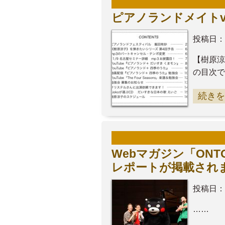
ピアノランドメイトvo
投稿日：
【樹原涼
の目次で
続きを
Webマガジン「ON
レポートが掲載され
投稿日：
……