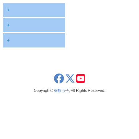
+
diary
+
information
2026
+
NOTE
2025
2026年8月
publications
2024
2026年6月
schedule
2023
2026年5月
x
youtube
seminar
2022
2026年4月
Copyright©
樹原涼子
, All Rights Reserved.
voice
2021
2026年3月
テレビ 新聞 雑誌
2020
2026年2月
2019
2025年12月
2018
2025年11月