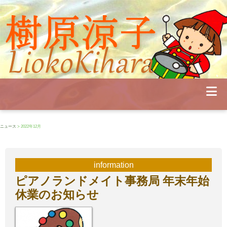
Profile
Concert
Seminar
Schedule
Publications
Diary
News
Pianoland
ニュース
> 2022年12月
Contact
School
information
ピアノランドメイト事務局 年末年始
休業のお知らせ