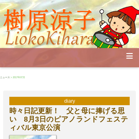
Profile
Concert
Seminar
Schedule
Publications
Diary
News
Pianoland
ニュース
> 2017年07月
Contact
School
diary
時々日記更新！ 父と母に捧げる思
い 8月3日のピアノランドフェステ
ィバル東京公演