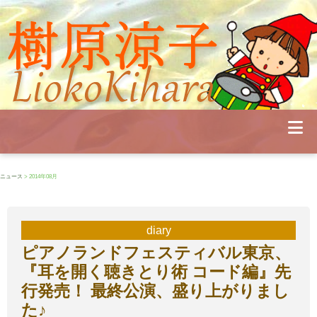
Profile
Concert
Seminar
Schedule
Publications
Diary
News
Pianoland
ニュース
> 2014年08月
Contact
School
diary
ピアノランドフェスティバル東京、
『耳を開く聴きとり術 コード編』先
行発売！ 最終公演、盛り上がりまし
た♪