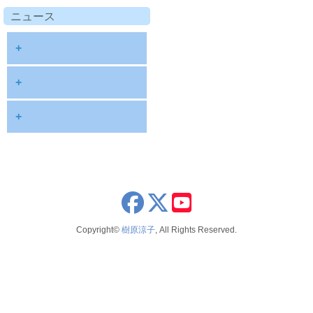
ニュース
+
diary
+
information
2026
+
NOTE
2025
2026年8月
publications
2024
2026年6月
schedule
2023
2026年5月
x
youtube
seminar
2022
2026年4月
Copyright©
樹原涼子
, All Rights Reserved.
voice
2021
2026年3月
テレビ 新聞 雑誌
2020
2026年2月
2019
2025年12月