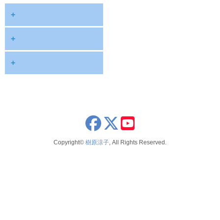
+
diary
+
information
2026
+
NOTE
2025
2026年8月
publications
2024
2026年6月
schedule
2023
2026年5月
x
youtube
seminar
2022
2026年4月
Copyright©
樹原涼子
, All Rights Reserved.
voice
2021
2026年3月
テレビ 新聞 雑誌
2020
2026年2月
2019
2025年12月
2018
2025年11月