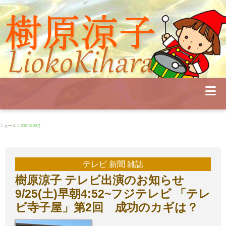
Profile
Concert
Seminar
Schedule
Publications
Diary
News
Pianoland
ニュース
> 2021年09月
Contact
School
テレビ 新聞 雑誌
樹原涼子 テレビ出演のお知らせ
9/25(土)早朝4:52~フジテレビ 「テレ
ビ寺子屋」第2回 成功のカギは？