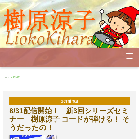
Profile
Concert
Seminar
Schedule
Publications
Diary
News
Pianoland
ニュース
> 2026年
Contact
School
seminar
8/31配信開始！ 新3回シリーズセミ
ナー 樹原涼子 コードが弾ける！ そ
うだったの！