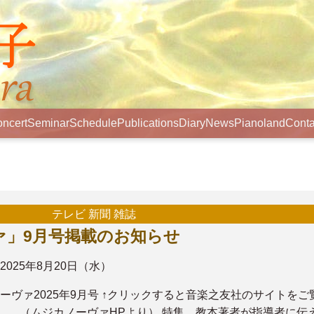
ncert
Seminar
Schedule
Publications
Diary
News
Pianoland
Conta
テレビ 新聞 雑誌
ァ」9月号掲載のお知らせ
2025年8月20日（水）
ーヴァ2025年9月号 ↑クリックすると音楽之友社のサイトをご
。 （ムジカノーヴァHPより） 特集 教本著者が指導者に伝