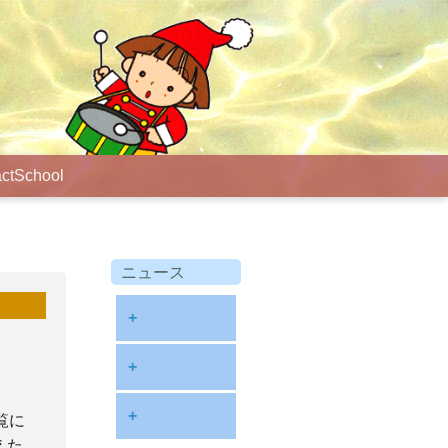
ct
School
ニュース
+
diary
+
information
2026
+
覧に
NOTE
えた
2025