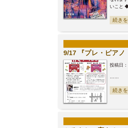
いこと ◆
続きを
9/17 『プレ・ピ
投稿日：
……
続きを