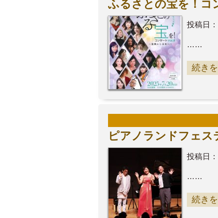
ふるさとの宝を！コン
投稿日：
……
続きを
ピアノランドフェステ
投稿日：
……
続きを