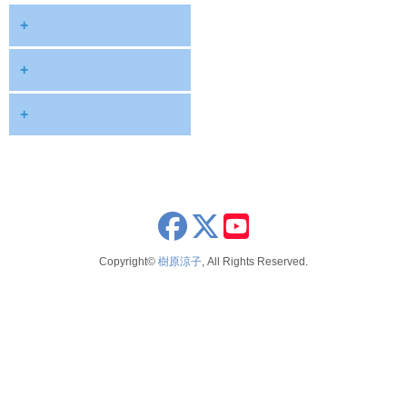
+
diary
+
information
2026
+
NOTE
2025
2026年8月
publications
2024
2026年6月
schedule
2023
2026年5月
x
youtube
seminar
2022
2026年4月
Copyright©
樹原涼子
, All Rights Reserved.
voice
2021
2026年3月
テレビ 新聞 雑誌
2020
2026年2月
2019
2025年12月
2018
2025年11月