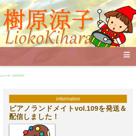
Profile
Concert
Seminar
Schedule
Publications
Diary
News
Pianoland
ニュース
> 2020年06月
Contact
School
information
ピアノランドメイトvol.109を発送＆
配信しました！