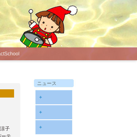
ct
School
ニュース
+
diary
+
information
2026
+
原涼子
NOTE
パーテ
2025