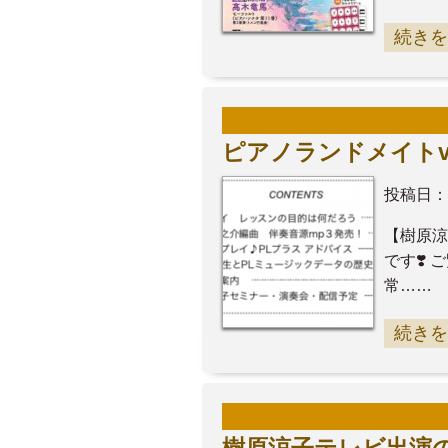
続きを
ピアノランドメイトvo
投稿日：
【樹原涼
です❣️
常……
続きを