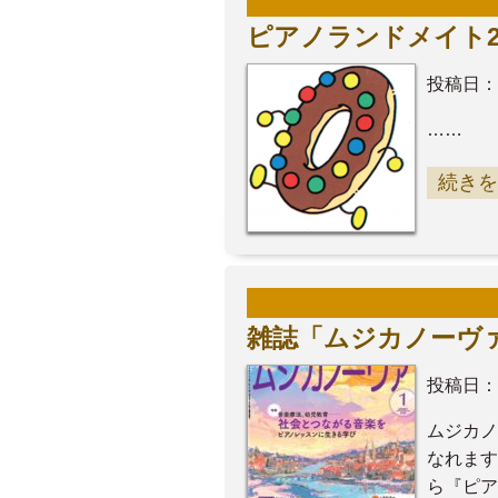
ピアノランドメイト2
投稿日：
……
続きを
雑誌「ムジカノーヴ
投稿日：
ムジカノ
なれます
ら『ピア