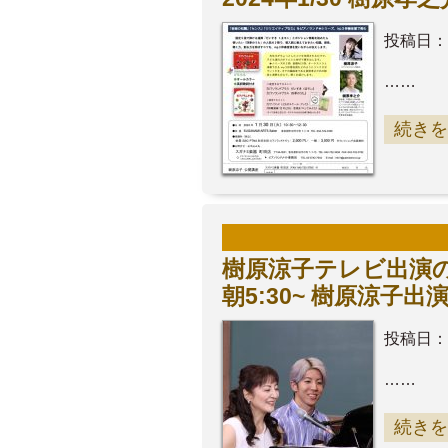
投稿日：
……
続きを
樹原涼子テレビ出演の
朝5:30~ 樹原涼
投稿日：
……
続きを