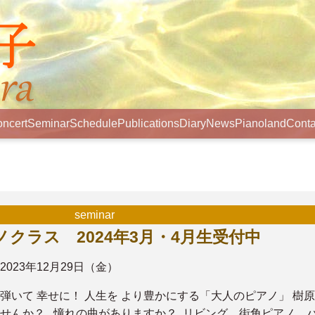
ncert
Seminar
Schedule
Publications
Diary
News
Pianoland
Conta
seminar
ノクラス 2024年3月・4月生受付中
2023年12月29日（金）
弾いて 幸せに！ 人生を より豊かにする「大人のピアノ」 樹
せんか？ 憧れの曲がありますか？ リビング、街角ピアノ、