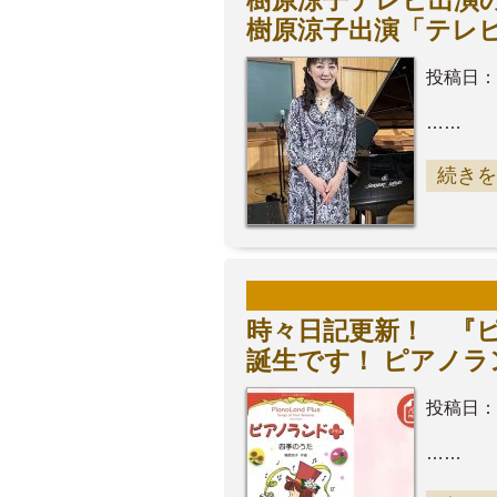
樹原涼子テレビ出演の
樹原涼子出演「テレ
投稿日：
……
続きを
時々日記更新！ 『ピ
誕生です！ ピアノ
投稿日：
……