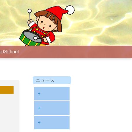
ct
School
ニュース
+
diary
+
information
2026
+
NOTE
2025