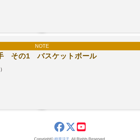
NOTE
手 その1 バスケットボール
土）
x
youtube
Copyright©
樹原涼子
, All Rights Reserved.