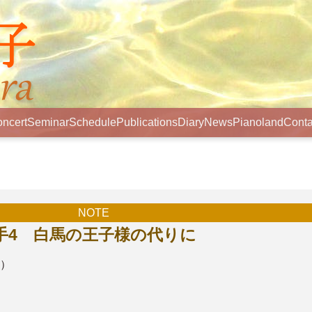
ncert
Seminar
Schedule
Publications
Diary
News
Pianoland
Conta
NOTE
手4 白馬の王子様の代りに
金）