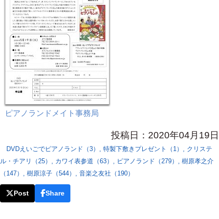
ピアノランドメイト事務局
投稿日：2020年04月19日
DVDえいごでピアノランド（3）
,
特製下敷きプレゼント（1）
,
クリステ
ル・チアリ（25）
,
カワイ表参道（63）
,
ピアノランド（279）
,
樹原孝之介
（147）
,
樹原涼子（544）
,
音楽之友社（190）
Post
Share