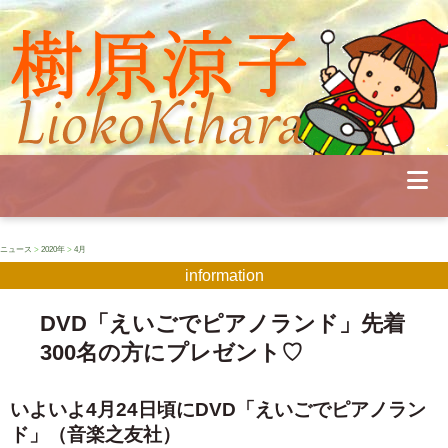
Profile
Concert
Seminar
Schedule
Publications
Diary
News
Pianoland
ニュース
>
2020年
>
4月
Contact
information
School
DVD「えいごでピアノランド」先着
300名の方にプレゼント♡
いよいよ4月24日頃にDVD「えいごでピアノラン
ド」（音楽之友社）