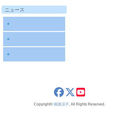
ニュース
+
diary
+
information
2026
+
NOTE
2025
2026年8月
publications
2024
2026年6月
schedule
2023
2026年5月
x
youtube
seminar
2022
2026年4月
Copyright©
樹原涼子
, All Rights Reserved.
voice
2021
2026年3月
テレビ 新聞 雑誌
2020
2026年2月
2019
2025年12月