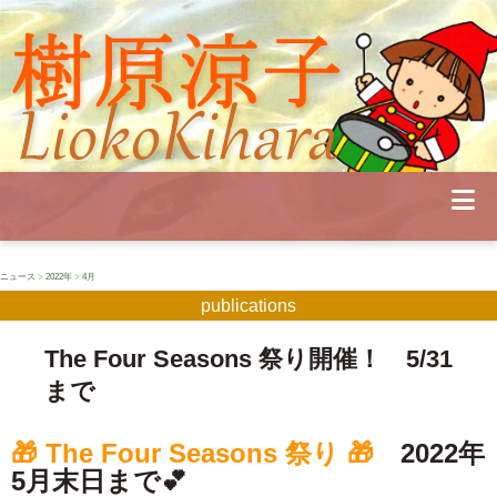
Profile
Concert
Seminar
Schedule
Publications
Diary
News
Pianoland
ニュース
>
2022年
>
4月
Contact
publications
School
The Four Seasons 祭り開催！ 5/31
まで
🎁 The Four Seasons 祭り 🎁
2022年
5月末日まで💕