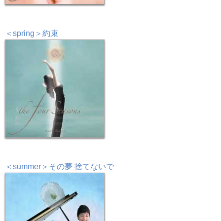
＜spring＞約束
＜summer＞その夢 捨てないで