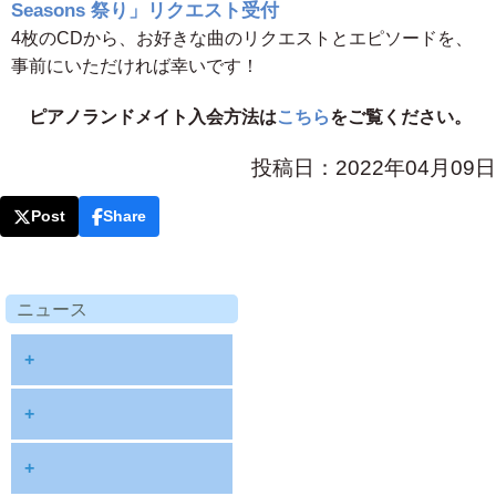
Seasons 祭り」リクエスト受付
4枚のCDから、お好きな曲のリクエストとエピソードを、
事前にいただければ幸いです！
ピアノランドメイト入会方法は
こちら
をご覧ください。
投稿日：2022年04月09日
Post
Share
ニュース
+
diary
+
information
2026
+
NOTE