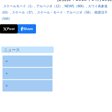
スケールモード（1）
,
アルペジオ（12）
,
NEWS（906）
,
カワイ表参道
（63）
,
スケール（37）
,
スケール・モード・アルペジオ（59）
,
樹原涼子
（544）
Post
Share
ニュース
+
diary
+
information
2026
+
NOTE
2025
2026年8月
publications
2024
2026年6月
schedule
2023