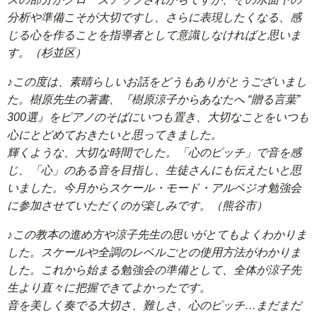
分析や準備こそが大切ですし、さらに表現したくなる、感
じる心を作ることを指導者として意識しなければと思いま
す。（杉並区）
♪この度は、素晴らしいお話をどうもありがとうございまし
た。樹原先生の著書、『樹原涼子からあなたへ “贈る言葉”
300選』をピアノのそばにいつも置き、大切なことをいつも
心にとどめておきたいと思ってきました。
輝くような、大切な時間でした。「心のピッチ」で音を感
じ、「心」のある音を目指し、生徒さんにも伝えたいと思
いました。今月からスケール・モード・アルペジオ勉強会
に参加させていただくのが楽しみです。（熊谷市）
♪この教本の進め方や涼子先生の思いがとてもよくわかりま
した。スケールや全調のレベルごとの使用方法がわかりま
した。これから始まる勉強会の準備として、全体が涼子先
生より直々に把握できてよかったです。
音を美しく奏でる大切さ、難しさ、心のピッチ…まだまだ