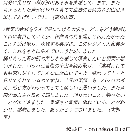
自分に足りない所が沢山ある事を実感しています。また、
ちょっとした声がけや耳を育てて生徒の音楽力を沢山引き
出してあげたいです。（東松山市）
♪音楽の素材を学んで身につける大切さ、どこをどう練習し
て何に着目していくか、作曲者の目を通して伝えたかった
ことを受け取り、表現する奥深さ。このレジメも大変奥深
く、これをもとに学んでいこうと思いました。
隣り合った音の幅の美しさを感じて演奏したいと切実に思
いました。バッハは音階の宇宙を読み取り、「素材として
も研究し尽くしてこんなに面白いですよ、味わって！」と
見せてくれているのですね。「元の楽譜」も、バッハの考
え、感じ方がわかってとても楽しいと思いました。また音
楽の面白さを改めて感じました。知りたいこと、調べたい
ことが出て来ました。奥深さと愛情に溢れていることがわ
かり、感動しました。ありがとうございました。（大和
市）
投稿日：2018年04月19日