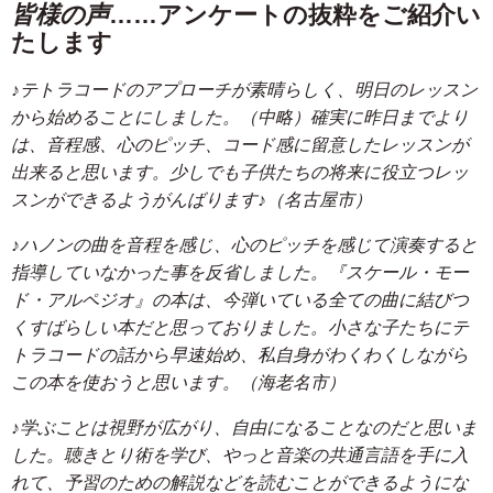
皆様の声
……アンケートの抜粋をご紹介い
たします
♪テトラコードのアプローチが素晴らしく、明日のレッスン
から始めることにしました。（中略）確実に昨日までより
は、音程感、心のピッチ、コード感に留意したレッスンが
出来ると思います。少しでも子供たちの将来に役立つレッ
スンができるようがんばります♪（名古屋市）
♪ハノンの曲を音程を感じ、心のピッチを感じて演奏すると
指導していなかった事を反省しました。『スケール・モー
ド・アルペジオ』の本は、今弾いている全ての曲に結びつ
くすばらしい本だと思っておりました。小さな子たちにテ
トラコードの話から早速始め、私自身がわくわくしながら
この本を使おうと思います。（海老名市）
♪学ぶことは視野が広がり、自由になることなのだと思いま
した。聴きとり術を学び、やっと音楽の共通言語を手に入
れて、予習のための解説などを読むことができるようにな