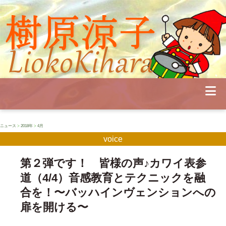
Profile
Concert
Seminar
Schedule
Publications
Diary
News
Pianoland
ニュース
>
2018年
>
4月
Contact
voice
School
第２弾です！ 皆様の声♪カワイ表参
道（4/4）音感教育とテクニックを融
合を！〜バッハインヴェンションへの
扉を開ける〜