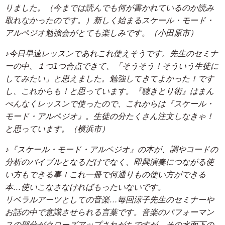
りました。（今までは読んでも何が書かれているのか読み
取れなかったのです。）新しく始まるスケール・モード・
アルペジオ勉強会がとても楽しみです。（小田原市）
♪今日早速レッスンであれこれ使えそうです。先生のセミナ
ーの中、１つ1つ合点できて、「そうそう！そういう生徒に
してみたい」と思えました。勉強してきてよかった！です
し、これからも！と思っています。『聴きとり術』はまん
べんなくレッスンで使ったので、これからは『スケール・
モード・アルペジオ』。生徒の分たくさん注文しなきゃ！
と思っています。（横浜市）
♪『スケール・モード・アルペジオ』の本が、調やコードの
分析のバイブルとなるだけでなく、即興演奏につながる使
い方もできる事！これ一冊で何通りもの使い方ができる
本…使いこなさなければもったいないです。
リベラルアーツとしての音楽…毎回涼子先生のセミナーや
お話の中で意識させられる言葉です。音楽のパフォーマン
スの部分がクローズアップされがちですが、その水面下の