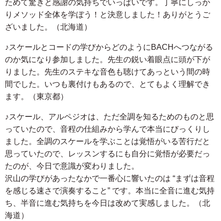
ためて驚きと感謝の気持ちでいっぱいです。丁寧にしっか
りメソッド全体を学ぼう！と決意しました！ありがとうご
ざいました。（北海道）
♪スケールとコードの学びからどのようにBACHへつながる
のか気になり参加しました。先生の鋭い着眼点に頭が下が
りました。先生のステキな音色も聴けてあっという間の時
間でした。いつも裏付けもあるので、とてもよく理解でき
ます。（東京都）
♪スケール、アルペジオは、ただ全調を知るためのものと思
っていたので、音程の仕組みから学んで本当にびっくりし
ました。全調のスケールを学ぶことは覚悟がいる苦行だと
思っていたので、レッスンするにも自分に覚悟が必要だっ
たのが、今日で意識が変わりました。
沢山の学びがあったなかで一番心に響いたのは “まずは音程
を感じる速さで演奏すること” です。本当に全音に進む気持
ち、半音に進む気持ちを今日は改めて実感しました。（北
海道）