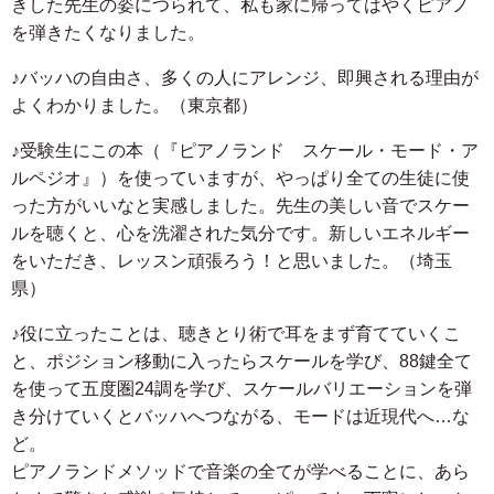
きした先生の姿につられて、私も家に帰ってはやくピアノ
を弾きたくなりました。
♪バッハの自由さ、多くの人にアレンジ、即興される理由が
よくわかりました。（東京都）
♪受験生にこの本（『ピアノランド スケール・モード・ア
ルペジオ』）を使っていますが、やっぱり全ての生徒に使
った方がいいなと実感しました。先生の美しい音でスケー
ルを聴くと、心を洗濯された気分です。新しいエネルギー
をいただき、レッスン頑張ろう！と思いました。（埼玉
県）
♪役に立ったことは、聴きとり術で耳をまず育てていくこ
と、ポジション移動に入ったらスケールを学び、88鍵全て
を使って五度圏24調を学び、スケールバリエーションを弾
き分けていくとバッハへつながる、モードは近現代へ…な
ど。
ピアノランドメソッドで音楽の全てが学べることに、あら