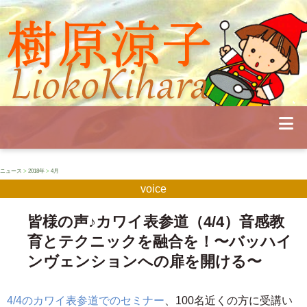
Profile
Concert
Seminar
Schedule
Publications
Diary
News
Pianoland
ニュース
>
2018年
>
4月
Contact
voice
School
皆様の声♪カワイ表参道（4/4）音感教
育とテクニックを融合を！〜バッハイ
ンヴェンションへの扉を開ける〜
4/4のカワイ表参道でのセミナー
、100名近くの方に受講い