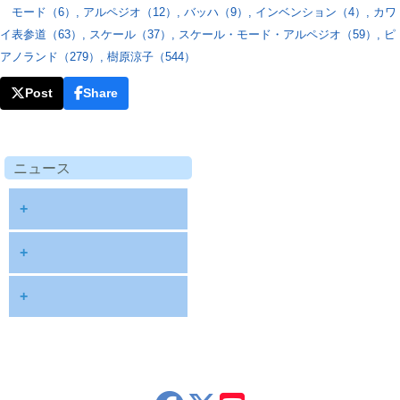
モード（6）
,
アルペジオ（12）
,
バッハ（9）
,
インベンション（4）
,
カワ
イ表参道（63）
,
スケール（37）
,
スケール・モード・アルペジオ（59）
,
ピ
アノランド（279）
,
樹原涼子（544）
Post
Share
ニュース
+
diary
+
information
2026
+
NOTE
2025
2026年8月
publications
2024
2026年6月
schedule
2023
2026年5月