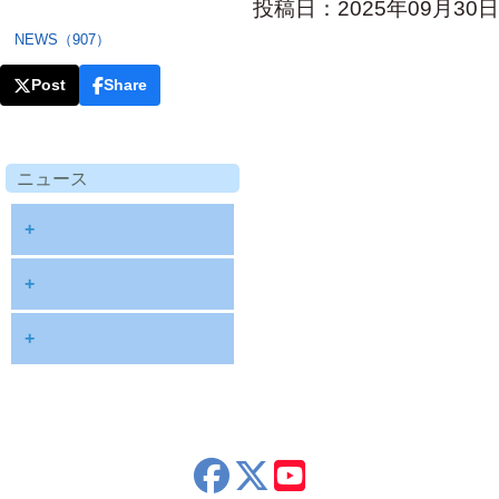
投稿日：2025年09月30日
NEWS（907）
Post
Share
ニュース
+
diary
+
information
2026
+
NOTE
2025
2026年8月
publications
2024
2026年6月
schedule
2023
2026年5月
x
youtube
seminar
2022