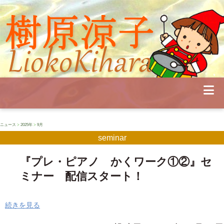
Profile
Concert
Seminar
Schedule
Publications
Diary
News
Pianoland
ニュース
>
2025年
>
9月
Contact
seminar
School
『プレ・ピアノ かくワーク①②』セ
ミナー 配信スタート！
続きを見る