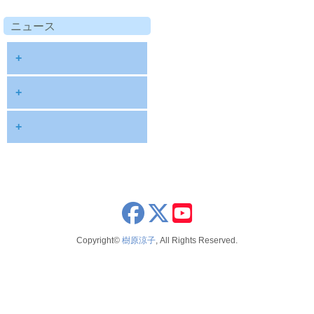
ニュース
+
diary
+
information
2026
+
NOTE
2025
2026年8月
publications
2024
2026年6月
schedule
2023
2026年5月
x
youtube
seminar
2022
2026年4月
Copyright©
樹原涼子
, All Rights Reserved.
voice
2021
2026年3月
テレビ 新聞 雑誌
2020
2026年2月
2019
2025年12月