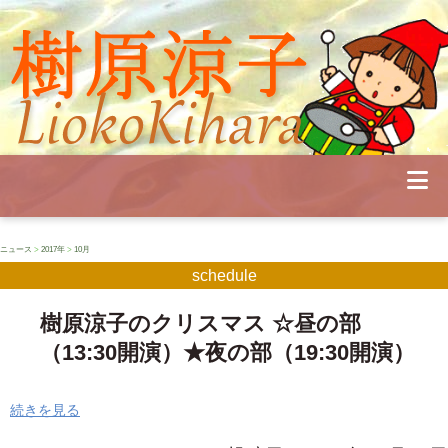
Profile
Concert
Seminar
Schedule
Publications
Diary
News
Pianoland
ニュース
>
2017年
>
10月
Contact
schedule
School
樹原涼子のクリスマス ☆昼の部
（13:30開演）★夜の部（19:30開演）
続きを見る