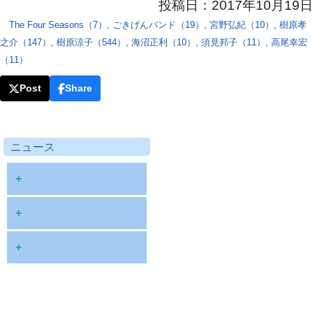
投稿日：2017年10月19日
The Four Seasons（7）
,
ごきげんバンド（19）
,
宮野弘紀（10）
,
樹原孝
之介（147）
,
樹原涼子（544）
,
海沼正利（10）
,
須見邦子（11）
,
高尾幸宏
（11）
Post
Share
ニュース
+
diary
+
information
2026
+
NOTE
2025
2026年8月
publications
2024
2026年6月
schedule