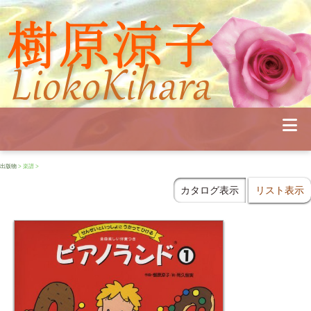
Profile
Concert
Seminar
Schedule
Publications
Diary
News
出版物
> 楽譜 >
Pianoland
Contact
カタログ表示
リスト表示
School