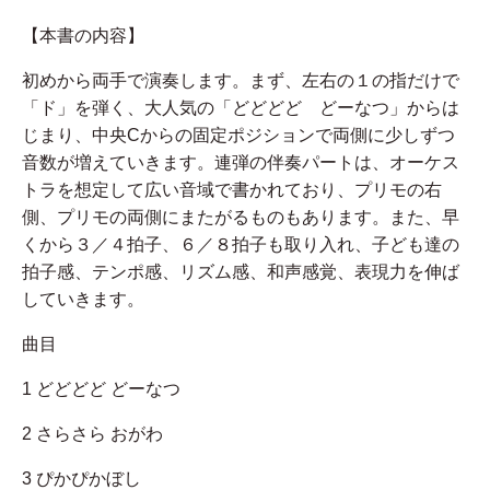
【本書の内容】
初めから両手で演奏します。まず、左右の１の指だけで
「ド」を弾く、大人気の「どどどど どーなつ」からは
じまり、中央Cからの固定ポジションで両側に少しずつ
音数が増えていきます。連弾の伴奏パートは、オーケス
トラを想定して広い音域で書かれており、プリモの右
側、プリモの両側にまたがるものもあります。また、早
くから３／４拍子、６／８拍子も取り入れ、子ども達の
拍子感、テンポ感、リズム感、和声感覚、表現力を伸ば
していきます。
曲目
1 どどどど どーなつ
2 さらさら おがわ
3 ぴかぴかぼし