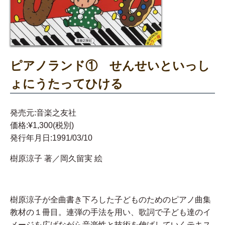
ピアノランド① せんせいといっし
ょにうたってひける
発売元:音楽之友社
価格:¥1,300(税別)
発行年月日:1991/03/10
樹原涼子 著／岡久留実 絵
樹原涼子が全曲書き下ろした子どものためのピアノ曲集
教材の１冊目。連弾の手法を用い、歌詞で子ども達のイ
メージを広げながら音楽性と技術を伸ばしていくテキス