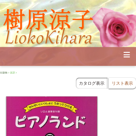
Profile
Concert
Seminar
Schedule
Publications
Diary
News
出版物
> 楽譜 >
Pianoland
Contact
カタログ表示
リスト表示
School