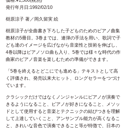
価格:¥1,300(税別)
発行年月日:1992/02/10
樹原涼子 著／岡久留実 絵
樹原涼子が全曲書き下ろした子どものためのピアノ曲集
教材の5冊目。3巻までは、連弾の手法を用い、歌詞で子
ども達のイメージを広げながら音楽性と技術を伸ばし、
4巻以降はピアノソロ曲も入り、5巻では様々な時代の作
曲家のピアノ音楽を楽しむための準備ができます。
「5巻を終えるとどこにでも進める」テキストとして高
く評価され、発売以来大ヒット、ロングセラーをつづけ
ています。
クラシックだけではなくノンジャンルにピアノが演奏で
きるようになること、ピアノが好きになること、メソッ
ドとして使用すると音楽とテクニックの結びつきを理解
して上達していくこと、アンサンブル能力が高くなるこ
と、きれいな音色で演奏できること等が特徴で、日本の