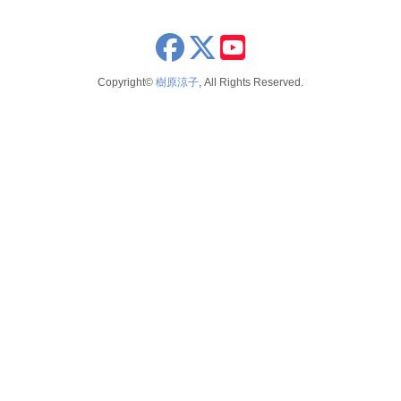
x
youtube
Copyright©
樹原涼子
, All Rights Reserved.