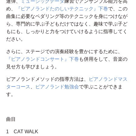
連弾、
ミュージックデータ
練習でアンサンブル能力を高
め、
『ピアノランドたのしいテクニック』下巻
で、この
曲集に必要なペダリング等のテクニックを身につけなが
ら、専門的に学ぶ子どもだけではなく、趣味で学ぶ子ど
もにも、しっかりと力をつけていけるように指導してく
ださい。
さらに、ステージでの演奏経験を豊かにするために、
『ピアノランドコンサート』下巻
も併用をして、音楽の
見せ方も学びましょう。
ピアノランドメソッドの指導方法は、
ピアノランドマス
ターコース
、
ピアノランド勉強会
で学ぶことができま
す。
曲目
1 CAT WALK