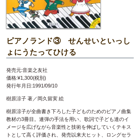
ピアノランド③ せんせいといっし
ょにうたってひける
発売元:音楽之友社
価格:¥1,300(税別)
発行年月日:1991/09/10
樹原涼子 著／岡久留実 絵
樹原涼子が全曲書き下ろした子どものためのピアノ曲集
教材の3冊目。連弾の手法を用い、歌詞で子ども達のイ
メージを広げながら音楽性と技術を伸ばしていくテキス
トとして高く評価され、発売以来大ヒット、ロングセラ