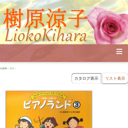
Profile
Concert
Seminar
Schedule
Publications
Diary
News
出版物
> 楽譜 >
Pianoland
Contact
カタログ表示
リスト表示
School