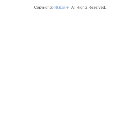
Copyright©
樹原涼子
, All Rights Reserved.