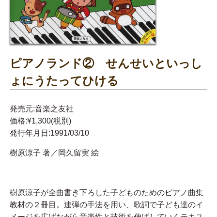
ピアノランド② せんせいといっし
ょにうたってひける
発売元:音楽之友社
価格:¥1,300(税別)
発行年月日:1991/03/10
樹原涼子 著／岡久留実 絵
樹原涼子が全曲書き下ろした子どものためのピアノ曲集
教材の２冊目。連弾の手法を用い、歌詞で子ども達のイ
メージを広げながら音楽性と技術を伸ばしていくテキス