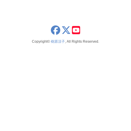
x
youtube
Copyright©
樹原涼子
, All Rights Reserved.