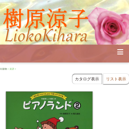
Profile
Concert
Seminar
Schedule
Publications
Diary
News
出版物
> 楽譜 >
Pianoland
Contact
カタログ表示
リスト表示
School