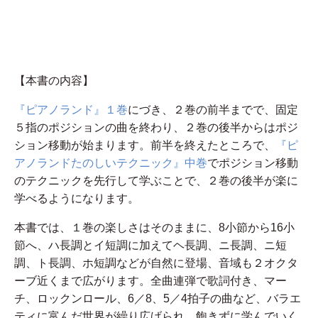
【本書の内容】
『ピアノランド』１巻
にづき、２巻の前半までで、固定
５指のポジションの曲を終わり、２巻の後半からはポジ
ション移動が始まります。前半を終えたところで、
『ピ
アノランドたのしいテクニック』中巻
でポジション移動
のテクニックを先行して学ぶことで、２巻の後半が楽に
学べるようになります。
本書では、１巻の楽しさはそのままに、8小節から16小
節へ、ハ長調とイ短調に加えてヘ長調、ニ長調、ニ短
調、ト長調、ホ短調などが自然に登場、音域も２オクタ
ーブ近くまで広がります。全曲連弾で歌詞付き、マー
チ、ロックンロール、6／8、5／4拍子の曲など、バラエ
ティに富んだ世界が繰り広げられ、飽きずに学んでいく