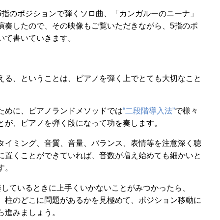
5指のポジションで弾くソロ曲、「カンガルーのニーナ」
演奏したので、その映像もご覧いただきながら、5指のポ
いて書いていきます。
える、ということは、ピアノを弾く上でとても大切なこと
ために、ピアノランドメソッドでは
“二段階導入法”
で様々
とが、ピアノを弾く段になって功を奏します。
タイミング、音質、音量、バランス、表情等を注意深く聴
に置くことができていれば、音数が増え始めても細かいと
す。
奏しているときに上手くいかないことがみつかったら、
〉柱のどこに問題があるかを見極めて、ポジション移動に
ら進みましょう。