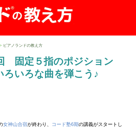
>
ピアノランドの教え方
4回 固定５指のポジション
いろいろな曲を弾こう♪
の
女神山合宿
が終わり、
コード塾6期
の講義がスタートし