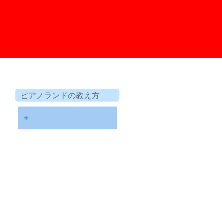
ピアノランドの教え方
+
第１回「ピアノランドの教
え方」 連載開始！ ご挨
拶
第２回 “ニ段階導入法”
第３回 レッスンを始めよ
う！
第４回 指の体操を動画
で！ そして〈聴く〉メニ
ューへ！
第５回 理想的な手の形