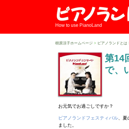
How to use PianoLand
樹原涼子ホームページ
>
ピアノランドとは
第1
で、
お元気でお過ごしですか？
ピアノランドフェスティバル
、夏
ました。