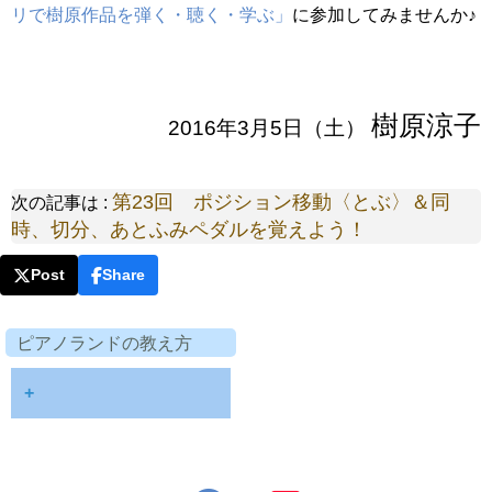
リで樹原作品を弾く・聴く・学ぶ」
に参加してみませんか♪
樹原涼子
2016年3月5日（土）
第23回 ポジション移動〈とぶ〉＆同
次の記事は :
時、切分、あとふみペダルを覚えよう！
Post
Share
ピアノランドの教え方
+
第１回「ピアノランドの教
え方」 連載開始！ ご挨
拶