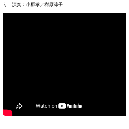
り 演奏：小原孝／樹原涼子