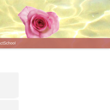
ct
School