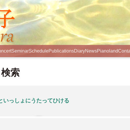
ncert
Seminar
Schedule
Publications
Diary
News
Pianoland
Conta
ら検索
といっしょにうたってひける