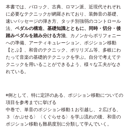
本書では、バロック、古典、ロマン派、近現代それぞれ
に必要なテクニックが網羅されており、装飾音の基礎、
速いパッセージの弾き方、タッチ別強弱のコントロール
法、
ペダルの構造、基礎知識とともに、同時・切分・後
踏みペダルを踏み分ける方法
、カノンからポリフォニー
への準備、アーティキュレーション、ポジション移動
【とぶ】、和音のテクニック、ポリリズム等、多岐にわ
たって音楽の基礎的テクニックを学ぶ。自分で考えてテ
クニックを用いることができるよう、様々な工夫がなさ
れている。
◉例として、特に定評のある、ポジション移動についての
項目を参考までに挙げる
中巻で、単音のポジション移動１お引越し、２広げる、
３〈かぶせる〉〈くぐらせる〉を学ぶ流れの後、和音の
ポジション移動も難易度別に分類して学んでいく。