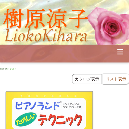
Profile
Concert
Seminar
Schedule
Publications
Diary
News
出版物
> 楽譜 >
Pianoland
Contact
カタログ表示
リスト表示
School