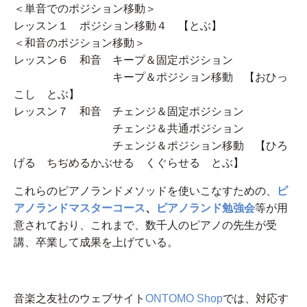
＜単音でのポジション移動＞
レッスン１ ポジション移動４ 【とぶ】
＜和音のポジション移動＞
レッスン６ 和音 キープ＆固定ポジション
キープ＆ポジション移動 【おひっ
こし とぶ】
レッスン７ 和音 チェンジ＆固定ポジション
チェンジ＆共通ポジション
チェンジ＆ポジション移動 【ひろ
げる ちぢめるかぶせる くぐらせる とぶ】
これらのピアノランドメソッドを使いこなすための、
ピ
アノランドマスターコース
、
ピアノランド勉強会
等が用
意されており、これまで、数千人のピアノの先生が受
講、卒業して成果を上げている。
音楽之友社のウェブサイト
ONTOMO Shop
では、対応す