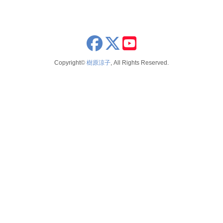
x
youtube
Copyright©
樹原涼子
, All Rights Reserved.