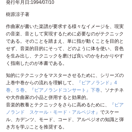
発行年月日:1994/07/10
樹原涼子著
作曲家が書いた楽譜が要求する様々なイメージを、現実
の音楽、音として実現するために必要なのがテクニック
である。そのことを踏まえ、単に指が動くことを目的と
せず、音楽的目的にそって、どのように体を使い、音色
を生み出し、テクニックを磨けば良いのかをわかりやす
く指南したのが本書である。
知的にテクニックをマスターさせるために、シリーズの
上巻中巻からの流れを理解して、
『ピアノランド』4
巻
、
５巻
、
『ピアノランドコンサート』下巻
、ソナチネ
や大作曲家の小品と併用すると効果的。
音楽的教養とテクニックをさらに高めるために、
『ピア
ノランド スケール・モード・アルペジオ』
でスケー
ル、カデンツ、モード、コード、アルペジオの知識と弾
き方を学ぶことを推奨する。