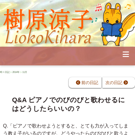
Profile
Concert
Seminar
Schedule
Publications
Diary
News
時々日記
>
2014年
>
11月
Pianoland
Contact
前の日記
次の日記
School
Q&A ピアノでのびのびと歌わせるに
はどうしたらいいの？
Q.「ピアノで歌わせようとすると、とても力が入ってしま
う教え子がいるのですが、どうやったらのびのびと歌うよ