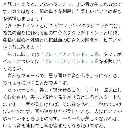
と筋力で支えることのバランスで、よい音が生まれるので
す。力ではなく、腕の重さを利用した美しいピアノの響き
を体得しましょう！
（タッチポイントとは？ ピアノランドのテクニックでは、
指先の鍵盤に触れる面の中心点をタッチポイントと呼び、
各指の重心と鍵盤との接触面の広さとの関係を、ピアノを
弾く前に教えます）
脱力に関しては
『プレ・ピアノランド』１巻
、タッチポ
イントについては
『プレ・ピアノランド』２巻
を参照して
ください。
自然なフォームで、思う通りの音が出るようになれば、
歌うように弾くことができます。
たった一音を、美しく響かせること。つまり、弦を正し
く振動させ、美しい倍音を発生させるところがスタートな
のです。一音が美しければ、その数を増やし、重ねていけ
ばいいのです。音の連なり方が美しいとき、人はピアノが
歌っていると感じるのです。一音一音が美しくなければ、
いくつ音を連ねても耳を塞ぎたくなるだけですね。