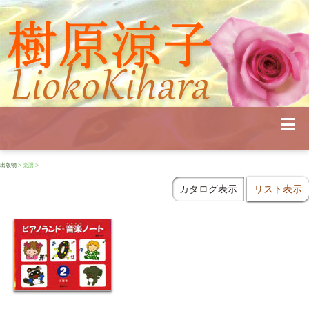
Profile
Concert
Seminar
Schedule
Publications
Diary
News
出版物
> 楽譜 >
Pianoland
Contact
カタログ表示
リスト表示
School