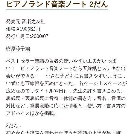
ピアノランド音楽ノート 2だん
発売元:音楽之友社
価格:¥190(税別)
発行年月日:2000/07
樹原涼子編
ベストセラー楽譜の著者の使いやすい工夫がいっぱ
い！ ピアノランド音楽ノートなら五線紙とステキな出
会いができる！ 小さな子どもにも書きやすいように，
いずれも五線幅を広めにとった。 各ページ上スペースが
広めなので，タイトルや日付，先生の評を書きこめる。
表紙裏・裏表紙裏に音符・休符の書き方，音名，音価の
対比など，発展段階に応じた情報と，使い方・書き方の
アドバイスほかを掲載。
2だん：
初めから大譜表を使わせたほうが読譜の上達が早く確