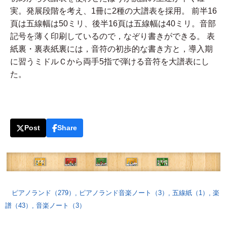
実。発展段階を考え、1冊に2種の大譜表を採用。 前半16
頁は五線幅は50ミリ、後半16頁は五線幅は40ミリ。音部
記号を薄く印刷しているので，なぞり書きができる。 表
紙裏・裏表紙裏には，音符の初歩的な書き方と，導入期
に習うミドルＣから両手5指で弾ける音符を大譜表にし
た。
Post
Share
ピアノランド（279）
,
ピアノランド音楽ノート（3）
,
五線紙（1）
,
楽
譜（43）
,
音楽ノート（3）