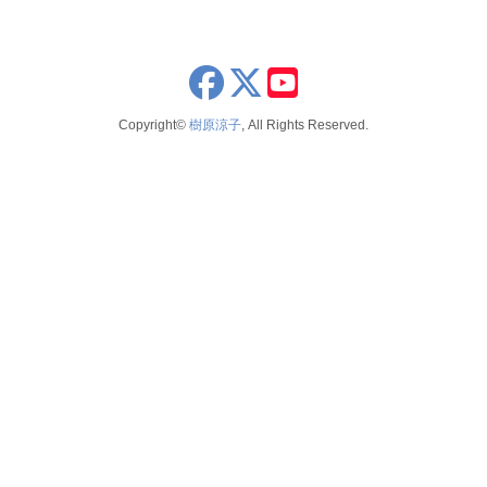
x
youtube
Copyright©
樹原涼子
, All Rights Reserved.