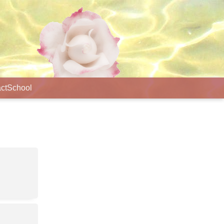
ct
School