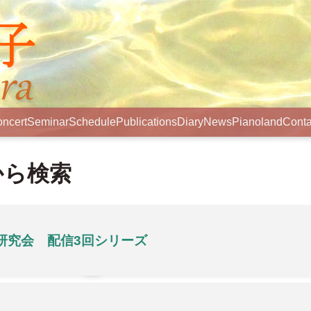
ncert
Seminar
Schedule
Publications
Diary
News
Pianoland
Conta
から検索
研究会 配信3回シリーズ