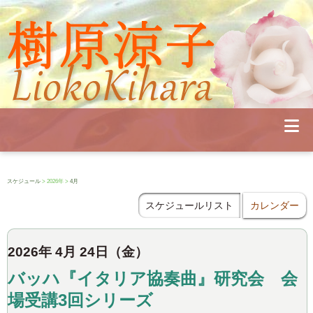
Profile
Concert
Seminar
Schedule
Publications
Diary
News
Pianoland
スケジュール
> 2026年 >
4月
Contact
School
スケジュールリスト
カレンダー
2026年 4月 24日（金）
バッハ『イタリア協奏曲』研究会 会
場受講3回シリーズ