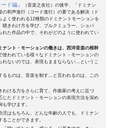
コード編』
（音楽之友社）の後半、「ドミナン
楽の和声進行（コード進行）の要である解決（ド
らよく使われる12種類のドミナントモーションを
、聴きわけ方を学び、ブルクミュラー、ショパ
られた作品の中で、それがどのように使われてい
。
ミナント・モーションの働きは、西洋音楽の根幹
で使われている様々なドミナント・モーションの
られないのでは、表現もままならない…というこ
するものは、音楽を制す…と言われるのは、この
きわける力をさらに育て、作曲家の考えに近づ
応じたドミナント・モーションの表現方法を深め
例も学びます。
幼児はもちろん、どんな年齢の人でも、ドミナン
することができます。