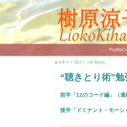
Profile
Co
セミナー
> “聴きとり術”勉強会
“聴きとり術”勉
前半「12のコード編」（連
後半「ドミナント・モーシ