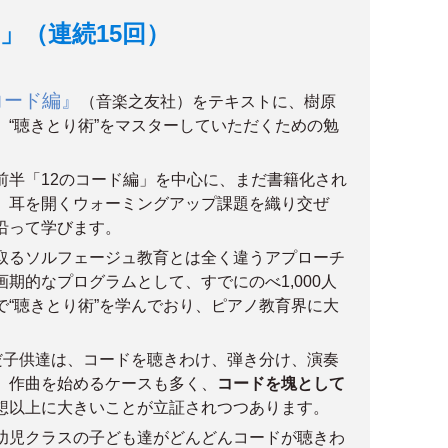
」（連続15回）
コード編』
（音楽之友社）をテキストに、樹原
、“聴きとり術”をマスターしていただくための勉
前半「12のコード編」を中心に、まだ書籍化され
、耳を開くウォーミングアップ課題を織り交ぜ
沿って学びます。
取るソルフェージュ教育とは全く違うアプローチ
期的なプログラムとして、すでにのべ1,000人
で“聴きとり術”を学んでおり、ピアノ教育界に大
んだ子供達は、コードを聴きわけ、弾き分け、演奏
、作曲を始めるケースも多く、
コードを塊として
想以上に大きいことが立証されつつあります。
幼児クラスの子ども達がどんどんコードが聴きわ