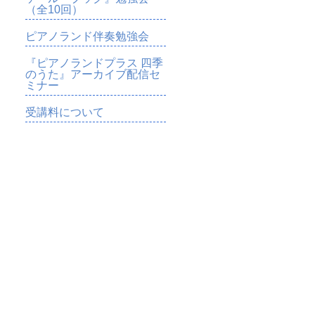
（全10回）
ピアノランド伴奏勉強会
『ピアノランドプラス 四季
のうた』アーカイブ配信セ
ミナー
受講料について