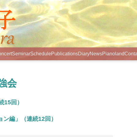
ncert
Seminar
Schedule
Publications
Diary
News
Pianoland
Conta
強会
続15回）
ョン編」（連続12回）