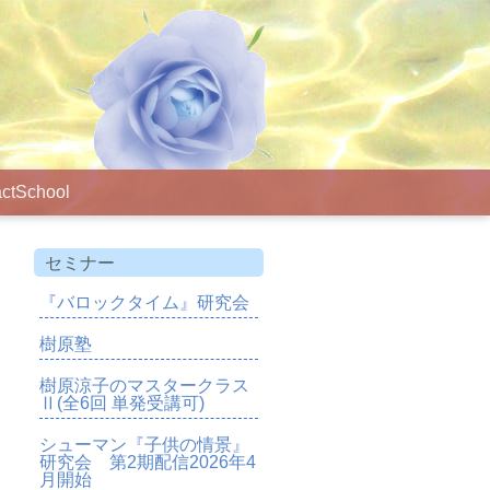
ct
School
セミナー
『バロックタイム』研究会
樹原塾
樹原涼子のマスタークラス
Ⅱ(全6回 単発受講可)
シューマン『子供の情景』
研究会 第2期配信2026年4
月開始