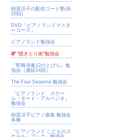
樹原涼子の配信コード塾(全
20回)
DVD「ピアノランドマスタ
ーコース」
ピアノランド勉強会
“聴きとり術”勉強会
『即興演奏12のとびら』勉
強会（連続14回）
The Four Seasons 勉強会
『ピアノランド スケー
ル・モード・アルペジオ』
勉強会
樹原涼子ピアノ曲集 勉強会
各種
『ピアノランド こどものス
ケール・ブック』勉強会