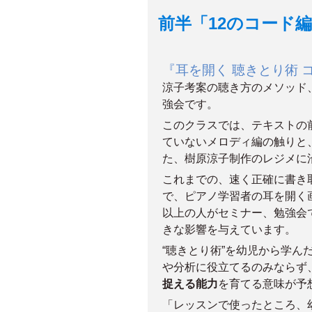
前半「12のコード編
『耳を開く 聴きとり術 
涼子考案の聴き方のメソッド
強会です。
このクラスでは、テキストの
ていないメロディ編の触りと
た、樹原涼子制作のレジメに
これまでの、速く正確に書き
で、ピアノ学習者の耳を開く画
以上の人がセミナー、勉強会
きな影響を与えています。
“聴きとり術”を幼児から学
や分析に役立てるのみならず
捉える能力
を育てる意味が予
「レッスンで使ったところ、