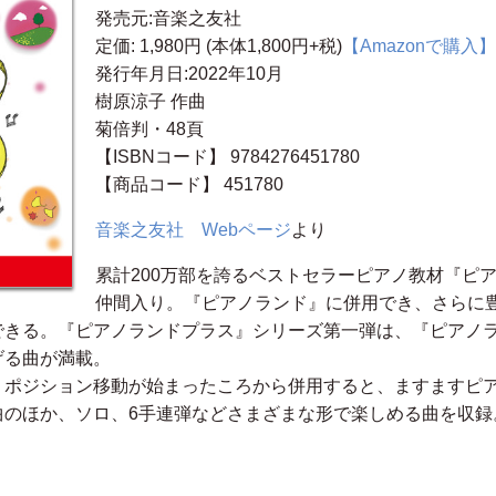
発売元:音楽之友社
定価: 1,980円 (本体1,800円+税)
【Amazonで購入】
発行年月日:2022年10月
樹原涼子 作曲
菊倍判・48頁
【ISBNコード】 9784276451780
【商品コード】 451780
音楽之友社 Webページ
より
累計200万部を誇るベストセラーピアノ教材『ピ
仲間入り。『ピアノランド』に併用でき、さらに
できる。『ピアノランドプラス』シリーズ第一弾は、『ピアノラ
げる曲が満載。
、ポジション移動が始まったころから併用すると、ますますピ
曲のほか、ソロ、6手連弾などさまざまな形で楽しめる曲を収録