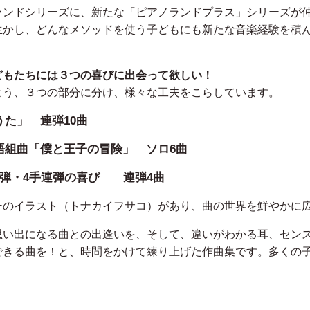
ランドシリーズに、新たな「ピアノランドプラス」シリーズが
生かし、どんなメソッドを使う子どもにも新たな音楽経験を積
どもたちには３つの喜びに出会って欲しい！
よう、３つの部分に分け、様々な工夫をこらしています。
うた」 連弾10曲
語組曲「僕と王子の冒険」 ソロ6曲
連弾・4手連弾の喜び 連弾4曲
ーのイラスト（トナカイフサコ）があり、曲の世界を鮮やかに
思い出になる曲との出逢いを、そして、違いがわかる耳、セン
できる曲を！と、時間をかけて練り上げた作曲集です。多くの