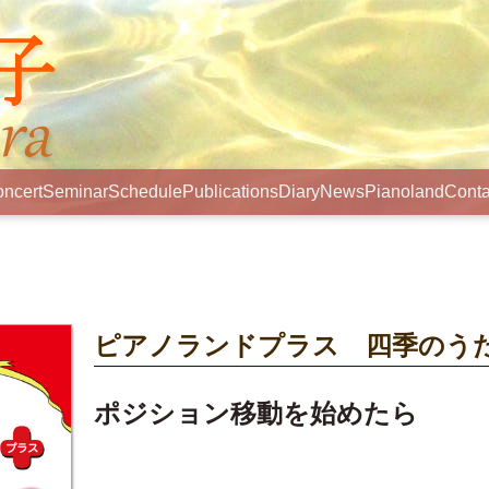
ncert
Seminar
Schedule
Publications
Diary
News
Pianoland
Conta
ピアノランドプラス 四季のう
ポジション移動を始めたら