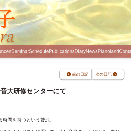
ncert
Seminar
Schedule
Publications
Diary
News
Pianoland
Conta
前の日記
次の日記
野音大研修センターにて
る時間を持つという贅沢。