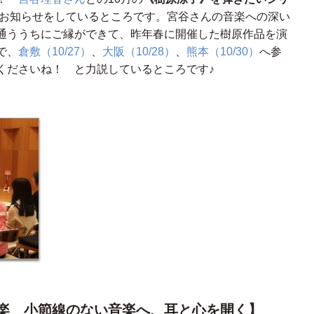
お知らせをしているところです。宮谷さんの音楽への深い
通ううちにご縁ができて、昨年春に開催した樹原作品を演
で、
倉敷（10/27）
、
大阪（10/28）
、
熊本（10/30）
へ参
くださいね！ と力説しているところです♪
楽 小節線のない音楽へ、耳と心を開く】