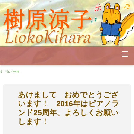
Profile
Concert
Seminar
Schedule
Publications
Diary
News
時々日記
> 2016年
Pianoland
Contact
School
あけまして おめでとうござ
います！ 2016年はピアノラ
ンド25周年、よろしくお願い
します！