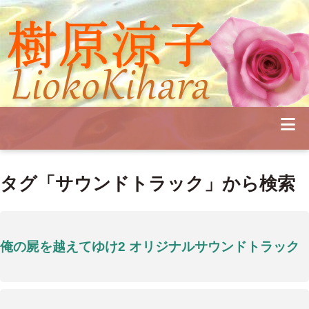
Profile
Concert
Seminar
Schedule
Publications
Diary
News
Pianoland
タグ「サウンドトラック」から検索
Contact
School
俺の屍を越えてゆけ2 オリジナルサウンドトラック