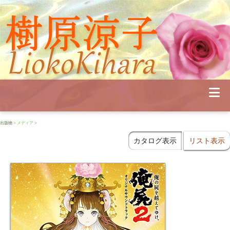
Profile
Concert
Seminar
Schedule
Publications
Diary
News
出版物
> メディア >
Pianoland
Contact
カタログ表示
リスト表示
School