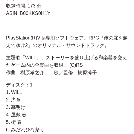
収録時間: 173 分
ASIN: B00KKS0H1Y
PlayStation(R)Vita専用ソフトウェア、RPG『俺の屍を越
えてゆけ2』のオリジナル・サウンドトラック。
主題歌「WILL」、ストーリーを盛り上げる和楽器を交え
たゲーム内の全楽曲を収録。 (C)RS
作曲 樹原孝之介 歌／監修 樹原涼子
ディスク：1
1. WILL
2. 序章
3. 幕明け
4. 屋敷 春
5. 街 春
6. みだれひな祭り