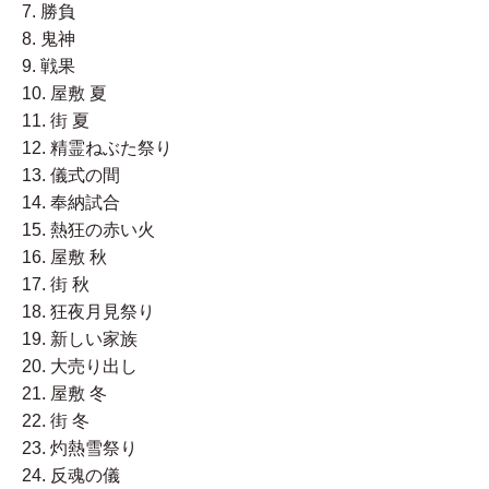
7. 勝負
8. 鬼神
9. 戦果
10. 屋敷 夏
11. 街 夏
12. 精霊ねぶた祭り
13. 儀式の間
14. 奉納試合
15. 熱狂の赤い火
16. 屋敷 秋
17. 街 秋
18. 狂夜月見祭り
19. 新しい家族
20. 大売り出し
21. 屋敷 冬
22. 街 冬
23. 灼熱雪祭り
24. 反魂の儀