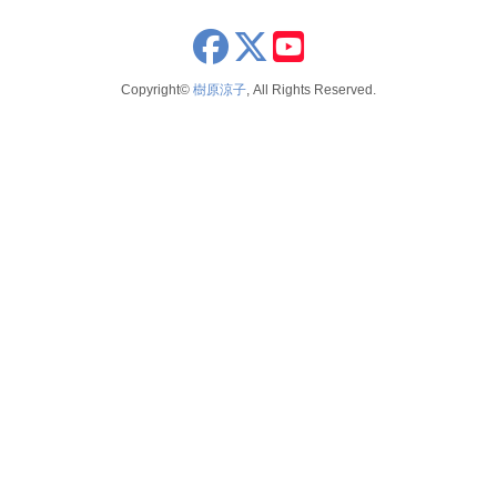
x
youtube
Copyright©
樹原涼子
, All Rights Reserved.