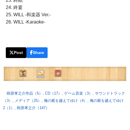
23. 終結
24. 終宴
25. WILL -和楽器 Ver.-
26. WILL -Karaoke-
Post
Share
樹原孝之介作品（5）
,
CD（17）
,
ゲーム音楽（3）
,
サウンドトラック
（3）
,
メディア（25）
,
俺の屍を越えてゆけ（4）
,
俺の屍を越えてゆけ
2（1）
,
樹原孝之介（147）