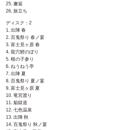
25. 邂逅
26. 旅立ち
ディスク：2
1. 出陣 春
2. 百鬼祭り 春ノ宴
3. 富士見ヶ原 春
4. 龍穴鯉のぼり
5. 根の子参り
6. ねうねう亭
7. 出陣 夏
8. 百鬼祭り 夏ノ宴
9. 富士見ヶ原 夏
10. 竜宮渡り
11. 焔獄道
12. 七色温泉
13. 出陣 秋
14. 百鬼祭り 秋ノ宴