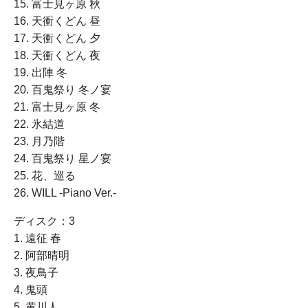
15. 富士見ヶ原 秋
16. 天衝くどん 昼
17. 天衝くどん 夕
18. 天衝くどん 夜
19. 出陣 冬
20. 百鬼祭り 冬ノ宴
21. 富士見ヶ原 冬
22. 氷結道
23. 月乃階
24. 百鬼祭り 星ノ宴
25. 花、巡る
26. WILL -Piano Ver.-
ディスク：3
1. 遠征 春
2. 阿部晴明
3. 夜鳥子
4. 鬼頭
5. 黄川人