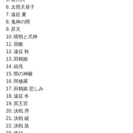
6. 太照天昼子
7. 遠征 夏
8. 鬼神の間
9. 昇天
10. 晴明と式神
11. 宿敵
12. 遠征 秋
13. 田鶴姫
14. 凶兆
15. 闇の神籬
16. 阿修羅
17. 田鶴姫 悲しみ
18. 遠征 冬
19. 冥王宮
20. 決戦 序
21. 決戦 破
22. 決戦 急