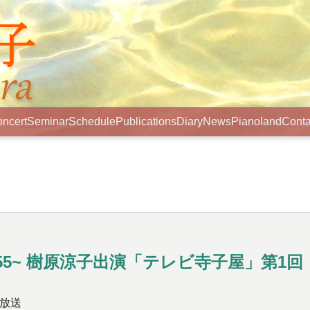
ncert
Seminar
Schedule
Publications
Diary
News
Pianoland
Conta
55~ 樹原涼子出演「テレビ寺子屋」第1
次放送