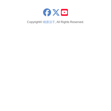
x
youtube
Copyright©
樹原涼子
, All Rights Reserved.