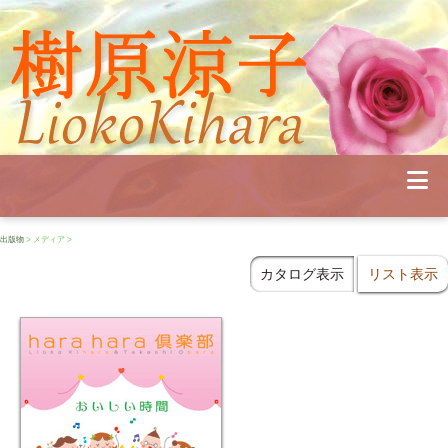
Profile
Concert
Seminar
Schedule
Publications
Diary
News
出版物
> メディア >
Pianoland
Contact
カタログ表示
リスト表示
School