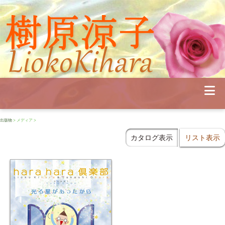
Profile
Concert
Seminar
Schedule
Publications
Diary
News
出版物
> メディア >
Pianoland
Contact
カタログ表示
リスト表示
School