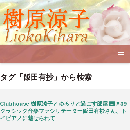
Profile
Concert
Seminar
Schedule
Publications
Diary
News
Pianoland
タグ「飯田有抄」から検索
Contact
School
Clubhouse 樹原涼子とゆるりと過ごす部屋 🎹＃39
クラシック音楽ファシリテーター飯田有抄さん、ト
イピアノに魅せられて