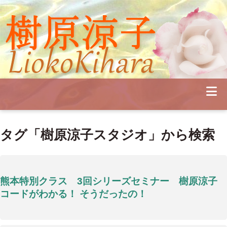
Profile
Concert
Seminar
Schedule
Publications
Diary
News
Pianoland
タグ「樹原涼子スタジオ」から検索
Contact
School
熊本特別クラス 3回シリーズセミナー 樹原涼子
コードがわかる！ そうだったの！