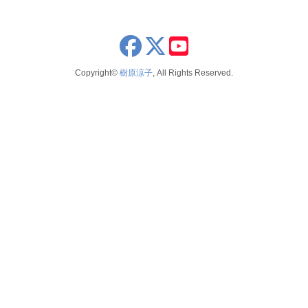
x
youtube
Copyright©
樹原涼子
, All Rights Reserved.