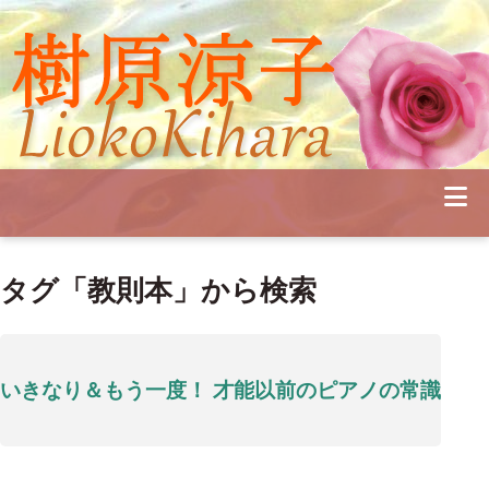
Profile
Concert
Seminar
Schedule
Publications
Diary
News
Pianoland
タグ「教則本」から検索
Contact
School
いきなり＆もう一度！ 才能以前のピアノの常識